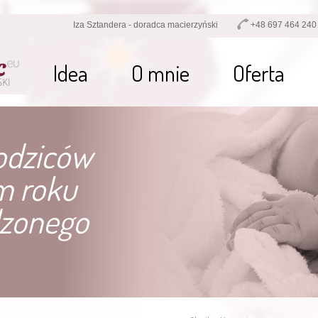
Iza Sztandera - doradca macierzyński
+48 697 464 240
Idea
O mnie
Oferta
odziców
m roku
zonego