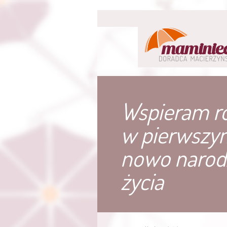
Wspieram r
w pierwszy
nowo narod
życia