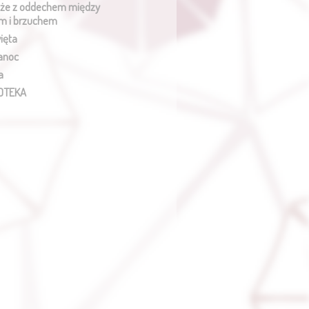
że z oddechem między
m i brzuchem
ięta
anoc
a
OTEKA