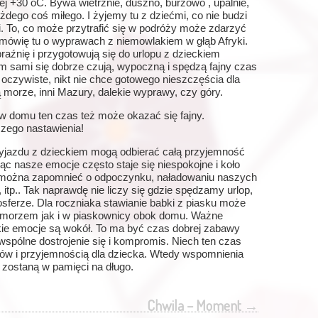
 +30 oC. Bywa wietrznie, duszno, burzowo , upalnie,
żdego coś miłego. I żyjemy tu z dziećmi, co nie budzi
i. To, co może przytrafić się w podróży może zdarzyć
 mówię tu o wyprawach z niemowlakiem w głąb Afryki.
aźnię i przygotowują się do urlopu z dzieckiem
ym sami się dobrze czują, wypoczną i spędzą fajny czas
oczywiste, nikt nie chce gotowego nieszczęścia dla
lą morze, inni Mazury, dalekie wyprawy, czy góry.
 w domu ten czas też może okazać się fajny.
zego nastawienia!
wyjazdu z dzieckiem mogą odbierać całą przyjemność
c nasze emocje często staje się niespokojne i koło
 już można zapomnieć o odpoczynku, naładowaniu naszych
e, itp.. Tak naprawdę nie liczy się gdzie spędzamy urlop,
osferze. Dla roczniaka stawianie babki z piasku może
d morzem jak i w piaskownicy obok domu. Ważne
jakie emocje są wokół. To ma być czas dobrej zabawy
 wspólne dostrojenie się i kompromis. Niech ten czas
ców i przyjemnością dla dziecka. Wtedy wspomnienia
zostaną w pamięci na długo.
Chwila – Moment
→