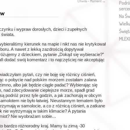
Chwila – Moment
→
Podró
serce
aw
Na Św
Wielk
czynku i wypraw dorosłych, dzieci i zupełnych
Święt
 świata.
MLEK
wybieraliśmy kierunek na mapie i nikt nas nie krytykował
oru. A nawet z lekką zazdrością dopytywał
różujemy z dzieckiem, pytanie „Dokąd się wybieracie?”
fi dodać swój komentarz i to najczęściej nie akceptując
iadczyłam pytań, czy nie boję się różnicy ciśnień,
jąc o pobycie nad polskim morzem zostałam zalana
 zimno, albo jak będzie ciągle padać? Wybierając się
nad zdecydowanie cieplejsze morze, spadł grad
iosą podróż przez tyle godzin, a jak zachorują w obcym
samolotem nie było łatwiej. Nieustannym tematem było
trzymają w samolocie, a co z różnicą ciśnień, a zatkane
jak nie wytrzymają w takim klimacie? A pytania
amiot? Nie wyobrażam sobie…
to bardzo różnorodny kraj. Mamy tu zimą -30