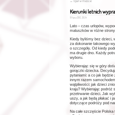
←
Upał w mieście
Kierunki letnich wypr
19 lipca 2012, 20:24
Lato – czas urlopów, wypo
maluszków w różne strony
Kiedy byliśmy bez dzieci, 
za dokonanie takowego wyb
o szczegóły. Od kiedy pod
ma drugie dno. Każdy potra
wyboru.
Wybierając się w góry dośw
gorączki dziecka. Decydu
pytaniami: a co jak będzie
innym razem samochodem, 
wątpliwości: jak dzieci zn
kraju? Wybierając podróż 
przetrwanie dzieci. Jak wy
uszy, a jak będą płakać i 
dotyczące podróży pod n
Na całe szczęście Polska 