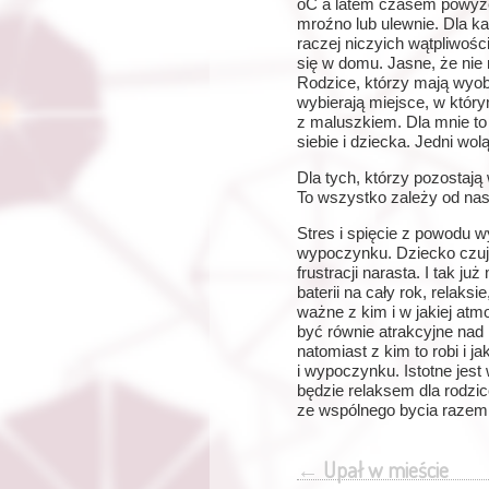
oC a latem czasem powyżej
mroźno lub ulewnie. Dla ka
raczej niczyich wątpliwośc
się w domu. Jasne, że nie
Rodzice, którzy mają wyobr
wybierają miejsce, w któr
z maluszkiem. Dla mnie to 
siebie i dziecka. Jedni wo
Dla tych, którzy pozostają
To wszystko zależy od nas
Stres i spięcie z powodu 
wypoczynku. Dziecko czują
frustracji narasta. I tak
baterii na cały rok, relaksi
ważne z kim i w jakiej atm
być równie atrakcyjne na
natomiast z kim to robi i 
i wypoczynku. Istotne jest
będzie relaksem dla rodzi
ze wspólnego bycia razem 
←
Upał w mieście