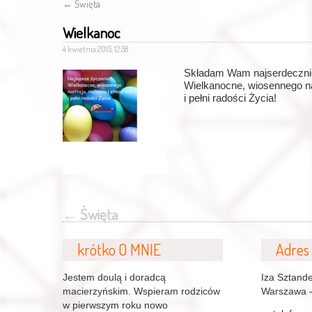
←
Święta
Wielkanoc
4 kwietnia 2015, 12:58
Składam Wam najserdeczni
Wielkanocne, wiosennego na
i pełni radości Życia!
←
Święta
krótko O MNIE
Adres
Jestem doulą i doradcą
Iza Sztand
macierzyńskim. Wspieram rodziców
Warszawa 
w pierwszym roku nowo