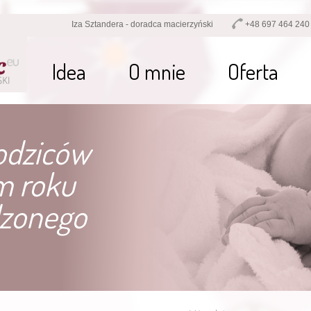
Iza Sztandera - doradca macierzyński
+48 697 464 240
Idea
O mnie
Oferta
odziców
m roku
zonego