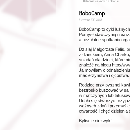
←
Ostatnie wakacyjne chwile
BoboCamp
6 września 2012, 23:58
BoboCamp to cykl luźnych,
Pomysłodawczynią i realiz
a bezpłatne spotkania org
Dzisiaj Małgorzata Falis, 
z dzieckiem, Anna Charko
śniadań dla dzieci, które 
znaleźć na blogu http://w
Ja mówiłam o odnalezieniu s
macierzyństwa i ojcostwa.
Rodzice przy pysznej kawie
beztrosko buszować w sali 
w matczynych lub tatusio
Udało się stworzyć przyjaz
ważnych zdań i przemyśle
otwartość i chęć dzielenia 
Byliście niezwykli.