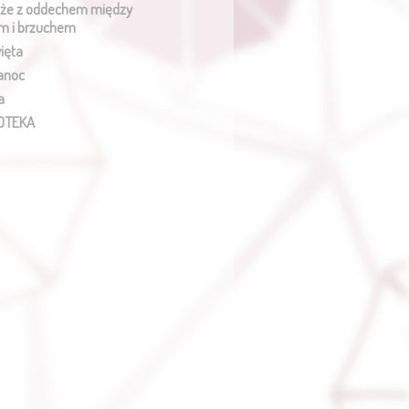
że z oddechem między
m i brzuchem
ięta
anoc
a
OTEKA