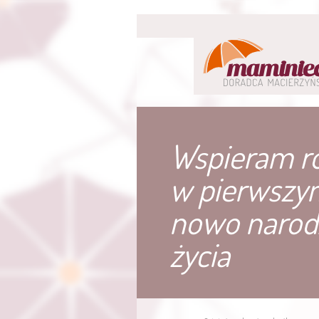
Wspieram r
w pierwszy
nowo narod
życia