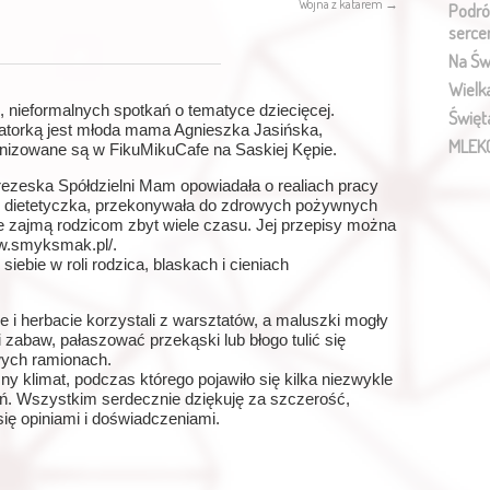
Wojna z katarem
→
Podró
serce
Na Św
Wielk
 nieformalnych spotkań o tematyce dziecięcej.
Święt
atorką jest młoda mama Agnieszka Jasińska,
MLEK
anizowane są w FikuMikuCafe na Saskiej Kępie.
prezeska Spółdzielni Mam opowiadała o realiach pracy
, dietetyczka, przekonywała do zdrowych pożywnych
nie zajmą rodzicom zbyt wiele czasu. Jej przepisy można
ww.smyksmak.pl/.
iebie w roli rodzica, blaskach i cieniach
 i herbacie korzystali z warsztatów, a maluszki mogły
zabaw, pałaszować przekąski lub błogo tulić się
wych ramionach.
ny klimat, podczas którego pojawiło się kilka niezwykle
ń. Wszystkim serdecznie dziękuję za szczerość,
się opiniami i doświadczeniami.